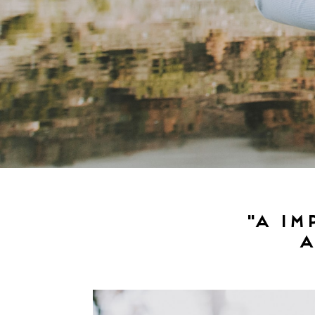
"A im
A