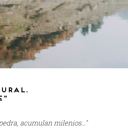
tural.
e"
pedra, acumulan milenios..."